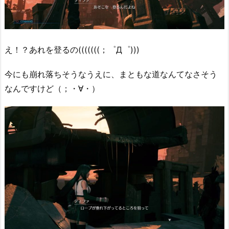
え！？あれを登るの(((((((；゜Д゜)))
今にも崩れ落ちそうなうえに、まともな道なんてなさそう
なんですけど（；・∀・）