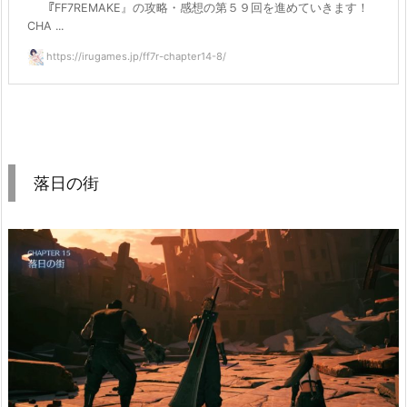
『FF7REMAKE』の攻略・感想の第５９回を進めていきます！
CHA ...
https://irugames.jp/ff7r-chapter14-8/
落日の街