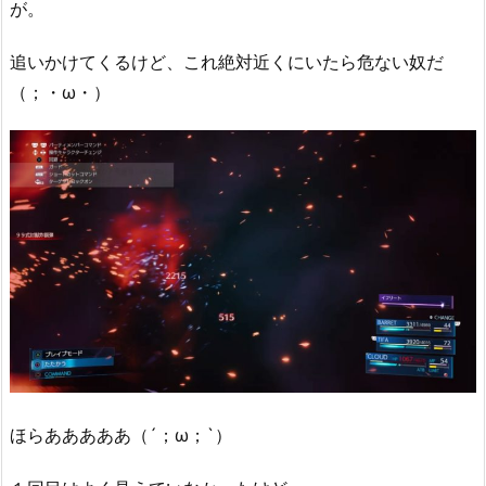
が。
追いかけてくるけど、これ絶対近くにいたら危ない奴だ
（；・ω・）
ほらあああああ（´；ω；`）