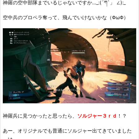
神羅の空中部隊までいるじゃないですか…_:(´ཀ`」 ∠):_
空中兵のプロペラ奪って、飛んでいけないかな（ΦωΦ）
神羅兵に見つかったと思ったら、
ソルジャー３ｒｄ
！？
あー、オリジナルでも普通にソルジャー出てきていました