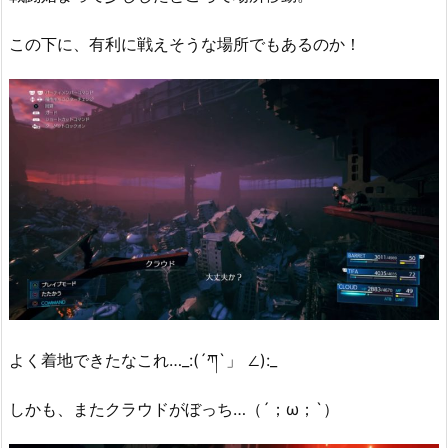
この下に、有利に戦えそうな場所でもあるのか！
よく着地できたなこれ…_:(´ཀ`」 ∠):_
しかも、またクラウドがぼっち…（´；ω；`）