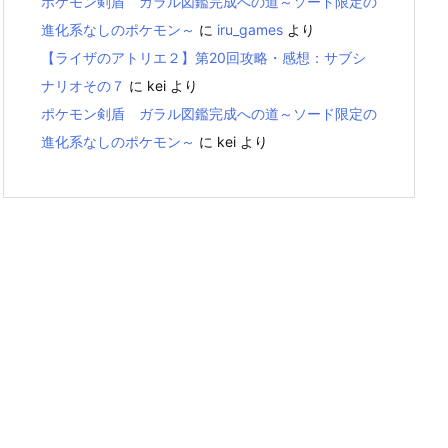
ポケモン剣盾 ガラル図鑑完成への道～ソード限定の
進化系なしのポケモン～
に
iru_games
より
【ライザのアトリエ２】第20回攻略・感想：サブシ
ナリオその７
に
kei
より
ポケモン剣盾 ガラル図鑑完成への道～ソード限定の
進化系なしのポケモン～
に
kei
より