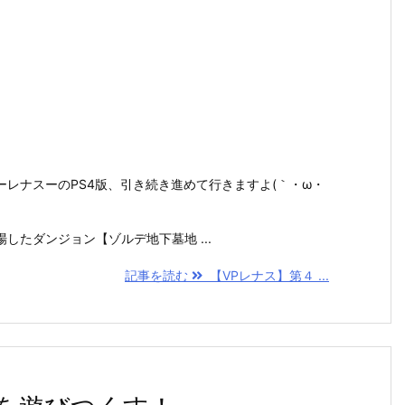
レナスーのPS4版、引き続き進めて行きますよ(｀・ω・
したダンジョン【ゾルデ地下墓地 ...
記事を読む
【VPレナス】第４ ...