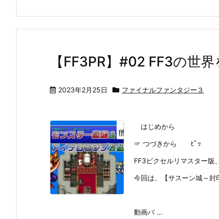
【FF3PR】#02 FF3の
2023年2月25日
ファイナルファンタジー３
はじめから
☞ つづきから ﾋﾟｯ
FF3ピクセルリマスター版、
今回は、【サスーン城～封
動画バ ...