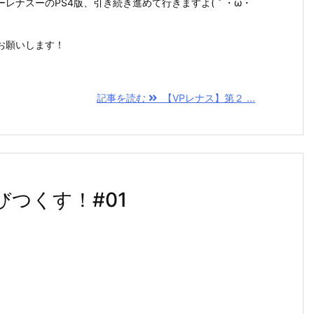
レナスーのPS4版、引き続き進めて行きますよ(｀・ω・
お願いします！
記事を読む
【VPレナス】第２ ...
びつくす！#01