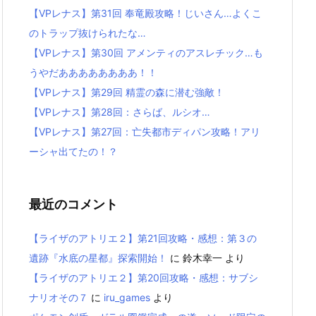
【VPレナス】第31回 奉竜殿攻略！じいさん…よくこ
のトラップ抜けられたな…
【VPレナス】第30回 アメンティのアスレチック…も
うやだああああああああ！！
【VPレナス】第29回 精霊の森に潜む強敵！
【VPレナス】第28回：さらば、ルシオ…
【VPレナス】第27回：亡失都市ディパン攻略！アリ
ーシャ出てたの！？
最近のコメント
【ライザのアトリエ２】第21回攻略・感想：第３の
遺跡『水底の星都』探索開始！
に
鈴木幸一
より
【ライザのアトリエ２】第20回攻略・感想：サブシ
ナリオその７
に
iru_games
より