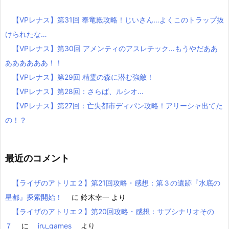
【VPレナス】第31回 奉竜殿攻略！じいさん…よくこのトラップ抜
けられたな…
【VPレナス】第30回 アメンティのアスレチック…もうやだああ
ああああああ！！
【VPレナス】第29回 精霊の森に潜む強敵！
【VPレナス】第28回：さらば、ルシオ…
【VPレナス】第27回：亡失都市ディパン攻略！アリーシャ出てた
の！？
最近のコメント
【ライザのアトリエ２】第21回攻略・感想：第３の遺跡『水底の
星都』探索開始！
に
鈴木幸一
より
【ライザのアトリエ２】第20回攻略・感想：サブシナリオその
７
に
iru_games
より