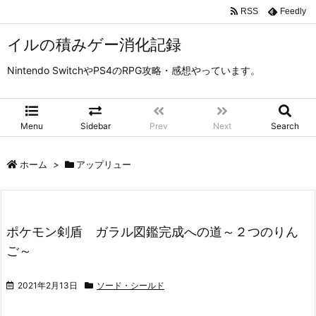
RSS
Feedly
イルの積みゲー消化記録
Nintendo SwitchやPS4のRPG攻略・感想やっています。
Menu
Sidebar
Prev
Next
Search
ホーム
>
アップリュー
ポケモン剣盾 ガラル図鑑完成への道～２つのりん
ご～
2021年2月13日
ソード・シールド