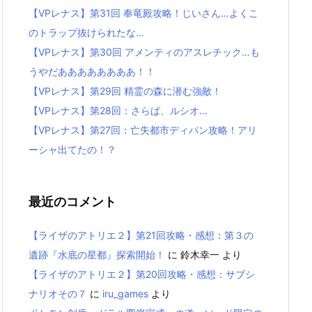
【VPレナス】第31回 奉竜殿攻略！じいさん…よくこ
のトラップ抜けられたな…
【VPレナス】第30回 アメンティのアスレチック…も
うやだああああああああ！！
【VPレナス】第29回 精霊の森に潜む強敵！
【VPレナス】第28回：さらば、ルシオ…
【VPレナス】第27回：亡失都市ディパン攻略！アリ
ーシャ出てたの！？
最近のコメント
【ライザのアトリエ２】第21回攻略・感想：第３の
遺跡『水底の星都』探索開始！
に
鈴木幸一
より
【ライザのアトリエ２】第20回攻略・感想：サブシ
ナリオその７
に
iru_games
より