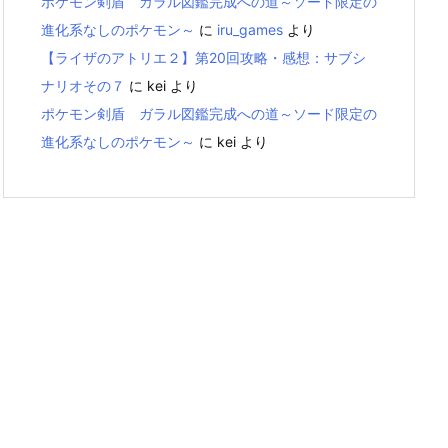
ポケモン剣盾 ガラル図鑑完成への道～ソード限定の
進化系なしのポケモン～
に
iru_games
より
【ライザのアトリエ２】第20回攻略・感想：サブシ
ナリオその７
に
kei
より
ポケモン剣盾 ガラル図鑑完成への道～ソード限定の
進化系なしのポケモン～
に
kei
より