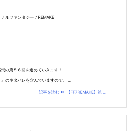
ナルファンタジー７REMAKE
略・感想の第５６回を進めていきます！
めて』のネタバレを含んでいますので、 ...
記事を読む
【FF7REMAKE】第 ...