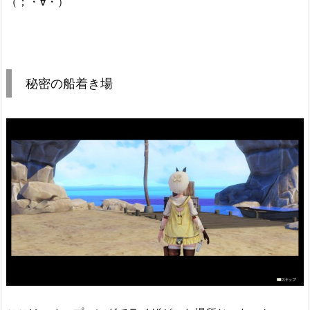
（；・∀・）
秘密の船着き場