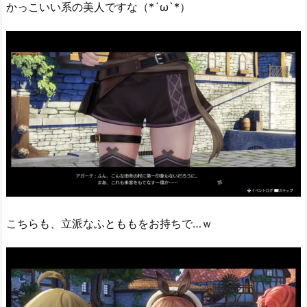
かっこいい系の美人ですな（*´ω`*）
こちらも、立派なふとももをお持ちで…ｗ