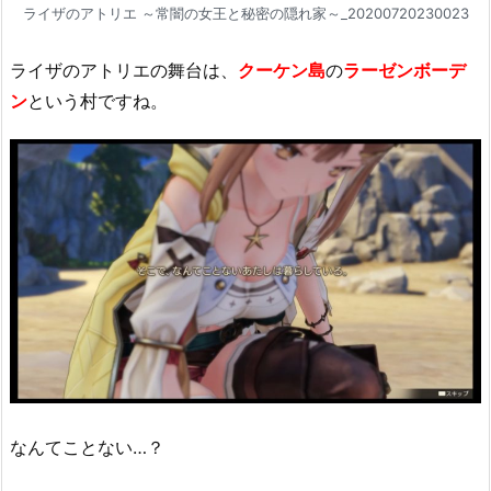
ライザのアトリエ ～常闇の女王と秘密の隠れ家～_20200720230023
ライザのアトリエの舞台は、
クーケン島
の
ラーゼンボーデ
ン
という村ですね。
なんてことない…？