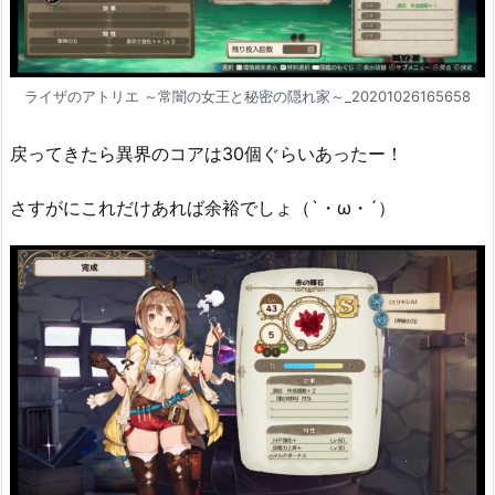
ライザのアトリエ ～常闇の女王と秘密の隠れ家～_20201026165658
戻ってきたら異界のコアは30個ぐらいあったー！
さすがにこれだけあれば余裕でしょ（`・ω・´）