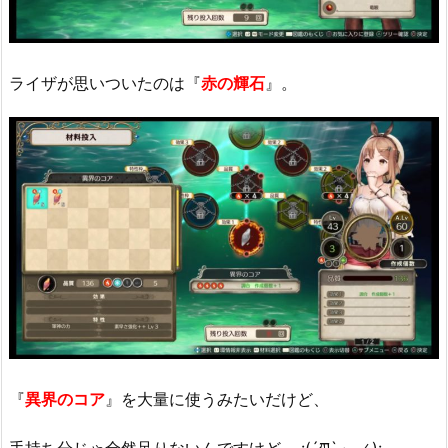
ライザが思いついたのは『
赤の輝石
』。
『
異界のコア
』を大量に使うみたいだけど、
手持ち分じゃ全然足りないんですけど…_:(´ཀ`」 ∠):_