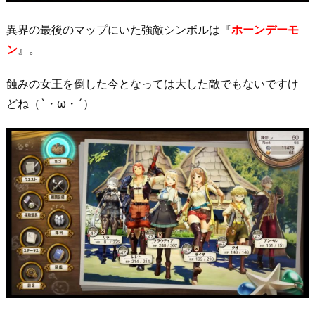
異界の最後のマップにいた強敵シンボルは『
ホーンデーモ
ン
』。
蝕みの女王を倒した今となっては大した敵でもないですけ
どね（`・ω・´）