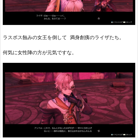
ラスボス蝕みの女王を倒して 満身創痍のライザたち。
何気に女性陣の方が元気ですな。