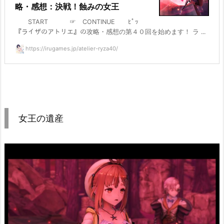
略・感想：決戦！蝕みの女王
START ☞ CONTINUE ﾋﾟｯ
『ライザのアトリエ』の攻略・感想の第４０回を始めます！ ラ ...
https://irugames.jp/atelier-ryza40/
女王の遺産