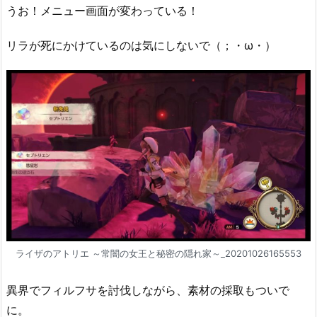
うお！メニュー画面が変わっている！
リラが死にかけているのは気にしないで（；・ω・）
ライザのアトリエ ～常闇の女王と秘密の隠れ家～_20201026165553
異界でフィルフサを討伐しながら、素材の採取もついで
に。