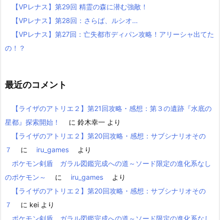
【VPレナス】第29回 精霊の森に潜む強敵！
【VPレナス】第28回：さらば、ルシオ…
【VPレナス】第27回：亡失都市ディパン攻略！アリーシャ出てた
の！？
最近のコメント
【ライザのアトリエ２】第21回攻略・感想：第３の遺跡『水底の
星都』探索開始！
に
鈴木幸一
より
【ライザのアトリエ２】第20回攻略・感想：サブシナリオその
７
に
iru_games
より
ポケモン剣盾 ガラル図鑑完成への道～ソード限定の進化系なし
のポケモン～
に
iru_games
より
【ライザのアトリエ２】第20回攻略・感想：サブシナリオその
７
に
kei
より
ポケモン剣盾 ガラル図鑑完成への道～ソード限定の進化系なし