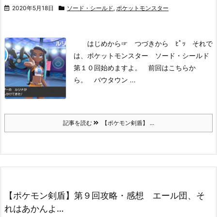
2020年5月18日
ソード・シールド
,
ポケットモンスター
はじめから
☞ つづきから ﾋﾟｯ
それで
は、ポケットモンスター ソード・シールド
第１０回始めますよ。
前回はこちらか
ら。
バウタウン ...
記事を読む
【ポケモン剣盾】 ...
【ポケモン剣盾】第９回攻略・感想 エール団、そ
れはあかんよ…