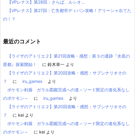
【VPレナス】第28回：さらば、ルシオ…
【VPレナス】第27回：亡失都市ディパン攻略！アリーシャ出てた
の！？
最近のコメント
【ライザのアトリエ２】第21回攻略・感想：第３の遺跡『水底の
星都』探索開始！
に
鈴木幸一
より
【ライザのアトリエ２】第20回攻略・感想：サブシナリオその
７
に
iru_games
より
ポケモン剣盾 ガラル図鑑完成への道～ソード限定の進化系なし
のポケモン～
に
iru_games
より
【ライザのアトリエ２】第20回攻略・感想：サブシナリオその
７
に
kei
より
ポケモン剣盾 ガラル図鑑完成への道～ソード限定の進化系なし
のポケモン～
に
kei
より