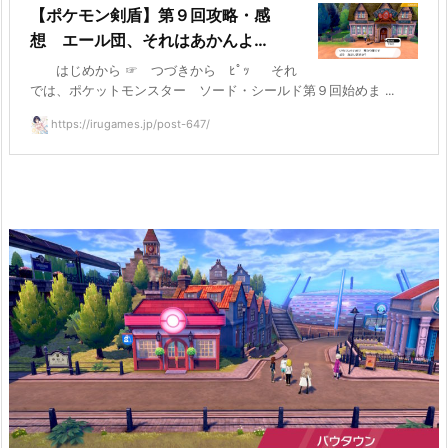
【ポケモン剣盾】第９回攻略・感
想 エール団、それはあかんよ…
はじめから ☞ つづきから ﾋﾟｯ それ
では、ポケットモンスター ソード・シールド第９回始めま ...
https://irugames.jp/post-647/