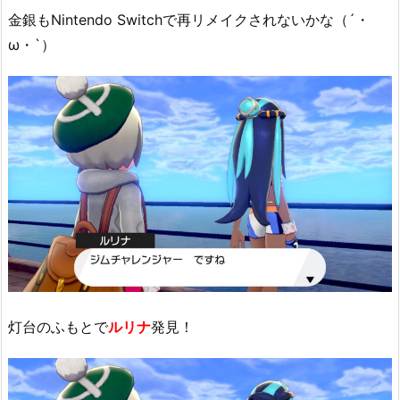
金銀もNintendo Switchで再リメイクされないかな（´・
ω・`）
灯台のふもとで
ルリナ
発見！