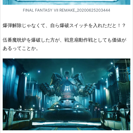
FINAL FANTASY VII REMAKE_20200625203444
爆弾解除じゃなくて、自ら爆破スイッチを入れただと！？
伍番魔晄炉を爆破した方が、戦意扇動作戦としても価値が
あるってことか。