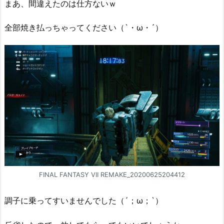
まあ、間違えたのは仕方ないｗ
全部焼き払っちゃってください（`・ω・´）
FINAL FANTASY VII REMAKE_20200625204412
調子に乗ってすいませんでした（´；ω；`）