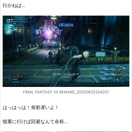
行かねば…
FINAL FANTASY VII REMAKE_20200625204201
はっはっは！発射遅いよ！
慎重に行けば回避なんて余裕…