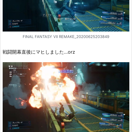
FINAL FANTASY VII REMAKE_20200625203849
戦闘開幕直後にマヒしました…orz