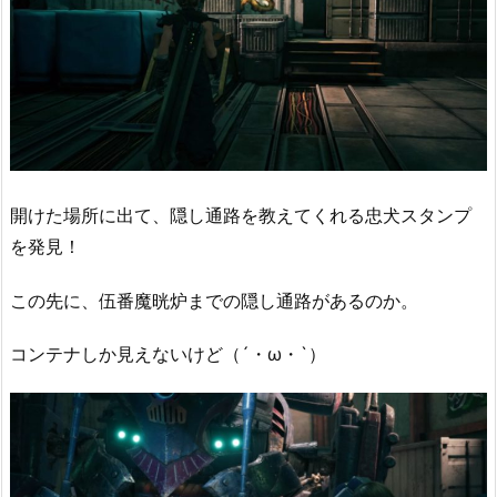
開けた場所に出て、隠し通路を教えてくれる忠犬スタンプ
を発見！
この先に、伍番魔晄炉までの隠し通路があるのか。
コンテナしか見えないけど（´・ω・`）