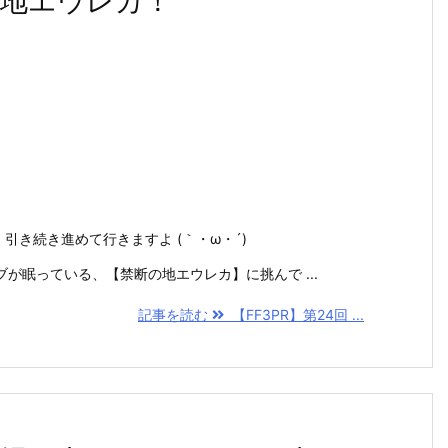
の地エウレカ！
引き続き進めて行きますよ (｀・ω・´)
が眠っている、【禁断の地エウレカ】に挑んで ...
記事を読む
【FF3PR】第24回 ...