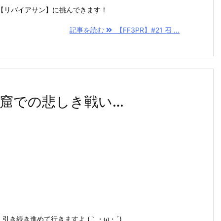
【リバイアサン】に挑んできます！
記事を読む
【FF3PR】#21 召 ...
の洞窟での悲しき戦い…
引き続き進めて行きますよ (｀・ω・´)