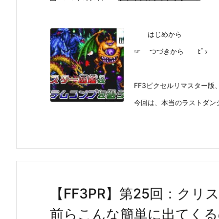
はじめから
☞ つづきから ﾋﾟｯ
FF3ピクセルリマスター版、
今回は、本当のラストダンジ
【FF3PR】第25回：ク
前らこんな簡単に出てくる