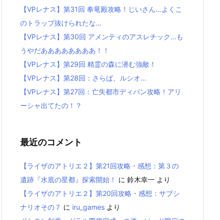
【VPレナス】第31回 奉竜殿攻略！じいさん…よくこ
のトラップ抜けられたな…
【VPレナス】第30回 アメンティのアスレチック…も
うやだああああああああ！！
【VPレナス】第29回 精霊の森に潜む強敵！
【VPレナス】第28回：さらば、ルシオ…
【VPレナス】第27回：亡失都市ディパン攻略！アリ
ーシャ出てたの！？
最近のコメント
【ライザのアトリエ２】第21回攻略・感想：第３の
遺跡『水底の星都』探索開始！
に
鈴木幸一
より
【ライザのアトリエ２】第20回攻略・感想：サブシ
ナリオその７
に
iru_games
より