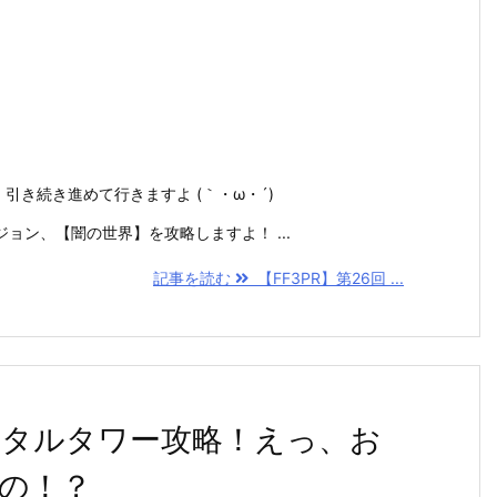
引き続き進めて行きますよ (｀・ω・´)
ョン、【闇の世界】を攻略しますよ！ ...
記事を読む
【FF3PR】第26回 ...
リスタルタワー攻略！えっ、お
の！？