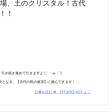
く登場、土のクリスタル！古代
！！
引き続き進めて行きますよ (｀・ω・´)
となる、【古代の民の迷宮】に挑んできます！ ...
記事を読む
【FF3PR】#23 よ ...