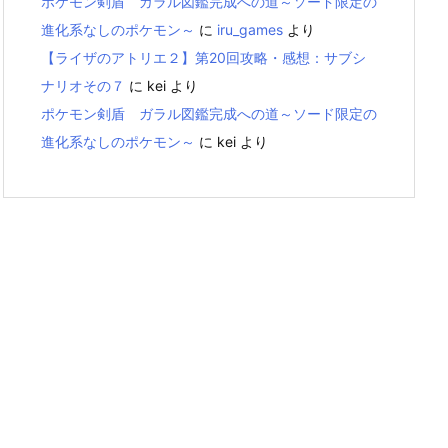
ポケモン剣盾 ガラル図鑑完成への道～ソード限定の
進化系なしのポケモン～
に
iru_games
より
【ライザのアトリエ２】第20回攻略・感想：サブシ
ナリオその７
に
kei
より
ポケモン剣盾 ガラル図鑑完成への道～ソード限定の
進化系なしのポケモン～
に
kei
より