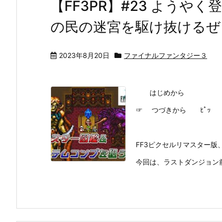
【FF3PR】#23 ようや
の民の迷宮を駆け抜けるぜ
2023年8月20日
ファイナルファンタジー３
はじめから
☞ つづきから ﾋﾟｯ
FF3ピクセルリマスター版、
今回は、ラストダンジョン前