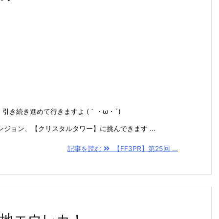
引き続き進めて行きますよ (｀・ω・´)
ジョン、【クリスタルタワー】に挑んできます ...
記事を読む
【FF3PR】第25回 ...