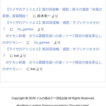
【ライザのアトリエ２】第21回攻略・感想：第３の遺跡『水底の
星都』探索開始！
に
鈴木幸一
より
【ライザのアトリエ２】第20回攻略・感想：サブシナリオその
７
に
iru_games
より
ポケモン剣盾 ガラル図鑑完成への道～ソード限定の進化系なし
のポケモン～
に
iru_games
より
【ライザのアトリエ２】第20回攻略・感想：サブシナリオその
７
に
kei
より
ポケモン剣盾 ガラル図鑑完成への道～ソード限定の進化系なし
のポケモン～
に
kei
より
Copyright ©
2026
イルの積みゲー消化記録
All Rights Reserved.
WordPress Luxeritas Theme is provided by "
Thought is free
".