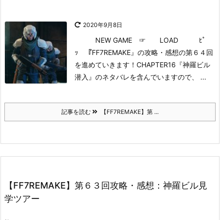
2020年9月8日
NEW GAME
☞ LOAD ﾋﾟ
ｯ
『FF7REMAKE』の攻略・感想の第６４回
を進めていきます！
CHAPTER16『神羅ビル
潜入』のネタバレを含んでいますので、 ...
記事を読む
【FF7REMAKE】第 ...
【FF7REMAKE】第６３回攻略・感想：神羅ビル見
学ツアー