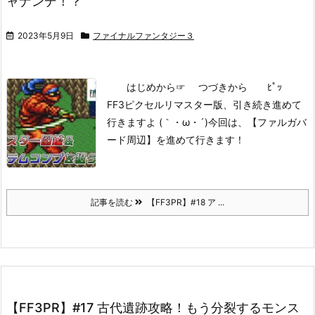
ャナンデ！？
2023年5月9日
ファイナルファンタジー３
はじめから
☞ つづきから ﾋﾟｯ
FF3ピクセルリマスター版、引き続き進めて
行きますよ (｀・ω・´)
今回は、【ファルガバ
ード周辺】を進めて行きます！
記事を読む
【FF3PR】#18 ア ...
【FF3PR】#17 古代遺跡攻略！もう分裂するモンス