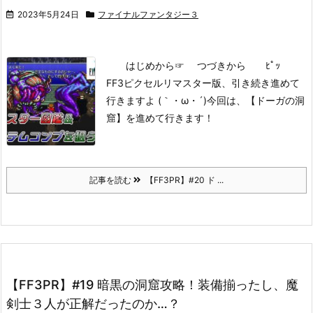
2023年5月24日
ファイナルファンタジー３
はじめから
☞ つづきから ﾋﾟｯ
FF3ピクセルリマスター版、引き続き進めて
行きますよ (｀・ω・´)
今回は、【ドーガの洞
窟】を進めて行きます！
記事を読む
【FF3PR】#20 ド ...
【FF3PR】#19 暗黒の洞窟攻略！装備揃ったし、魔
剣士３人が正解だったのか…？