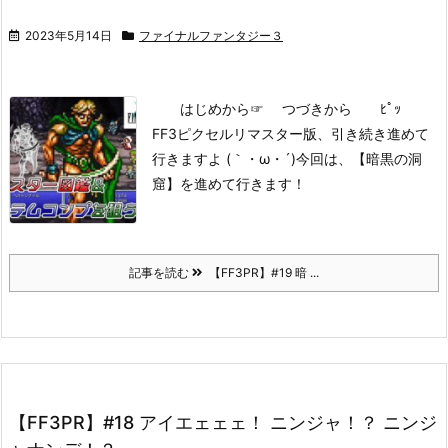
2023年5月14日
ファイナルファンタジー３
はじめから
☞ つづきから ﾋﾟｯ
FF3ピクセルリマスター版、引き続き進めて
行きますよ (｀・ω・´)
今回は、【暗黒の洞
窟】を進めて行きます！
記事を読む
【FF3PR】#19 暗 ...
【FF3PR】#18 アイエェェェ！ ニンジャ！？ ニンジ