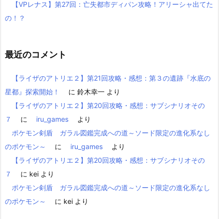
【VPレナス】第27回：亡失都市ディパン攻略！アリーシャ出てた
の！？
最近のコメント
【ライザのアトリエ２】第21回攻略・感想：第３の遺跡『水底の
星都』探索開始！
に
鈴木幸一
より
【ライザのアトリエ２】第20回攻略・感想：サブシナリオその
７
に
iru_games
より
ポケモン剣盾 ガラル図鑑完成への道～ソード限定の進化系なし
のポケモン～
に
iru_games
より
【ライザのアトリエ２】第20回攻略・感想：サブシナリオその
７
に
kei
より
ポケモン剣盾 ガラル図鑑完成への道～ソード限定の進化系なし
のポケモン～
に
kei
より