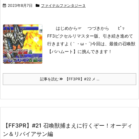
2023年8月7日
ファイナルファンタジー３
はじめから
☞ つづきから ﾋﾟｯ
FF3ピクセルリマスター版、引き続き進めて
行きますよ (｀・ω・´)
今回は、最後の召喚獣
【バハムート】に挑んできます！
記事を読む
【FF3PR】#22 メ ...
【FF3PR】#21 召喚獣捕まえに行くぞー！オーディ
ン＆リバイアサン編