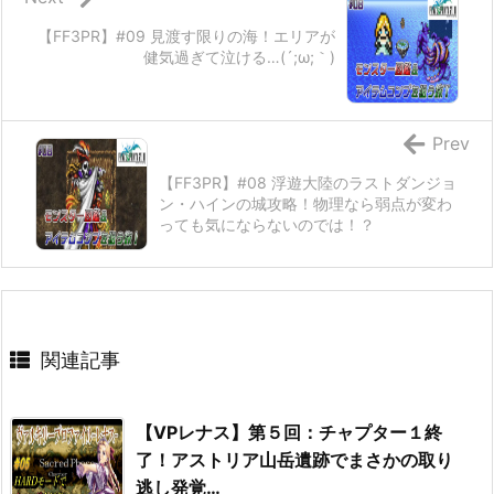
【FF3PR】#09 見渡す限りの海！エリアが
健気過ぎて泣ける…(´;ω;｀)
Prev
【FF3PR】#08 浮遊大陸のラストダンジョ
ン・ハインの城攻略！物理なら弱点が変わ
っても気にならないのでは！？
関連記事
【VPレナス】第５回：チャプター１終
了！アストリア山岳遺跡でまさかの取り
逃し発覚…