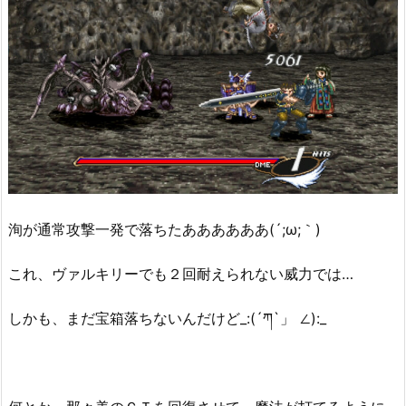
洵が通常攻撃一発で落ちたああああああ(´;ω;｀)
これ、ヴァルキリーでも２回耐えられない威力では…
しかも、まだ宝箱落ちないんだけど_:(´ཀ`」 ∠):_