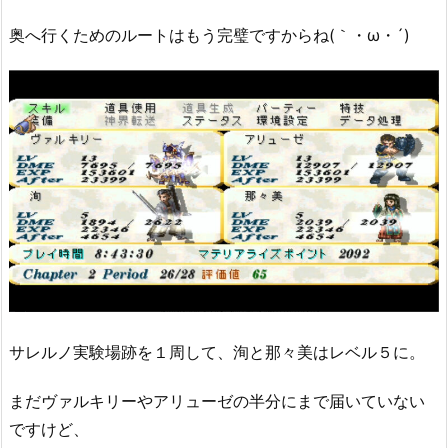
奥へ行くためのルートはもう完璧ですからね(｀・ω・´)
サレルノ実験場跡を１周して、洵と那々美はレベル５に。
まだヴァルキリーやアリューゼの半分にまで届いていない
ですけど、