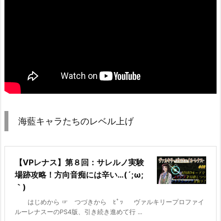
海藍キャラたちのレベル上げ
【VPレナス】第８回：サレルノ実験
場跡攻略！方向音痴には辛い…(´;ω;
｀)
はじめから ☞ つづきから ﾋﾟｯ ヴァルキリープロファイ
ルーレナスーのPS4版、引き続き進めて行 ...