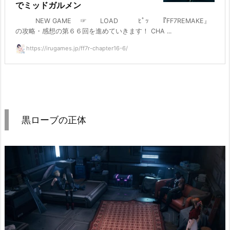
でミッドガルメン
NEW GAME ☞ LOAD ﾋﾟｯ 『FF7REMAKE』
の攻略・感想の第６６回を進めていきます！ CHA ...
https://irugames.jp/ff7r-chapter16-6/
黒ローブの正体