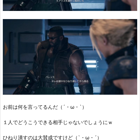
お前は何を言ってるんだ（´・ω・`）
１人でどうこうできる相手じゃないでしょうにｗ
ひねり潰すのは大賛成ですけど（`・ω・´）