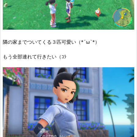
隣の家までついてくる３匹可愛い（*´ω`*）
もう全部連れて行きたい（ｺﾗ