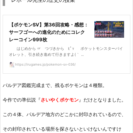
【ポケモンSV】第36回攻略・感想：
サーフゴーへの進化のためにコレク
レーコイン999枚
はじめから ☞ つづきから ﾋﾟｯ ポケットモンスターバイ
オレット、引き続き進めて行きますよ(｀ ...
https://irugames.jp/pokemon-sv-036/
パルデア図鑑完成まで、残るポケモンは４種類。
今作での準伝説『
さいやくポケモン
』だけとなりました。
この４体、パルデア地方のどこかに封印されているので、
その封印されている場所を探さないといけないんですけ