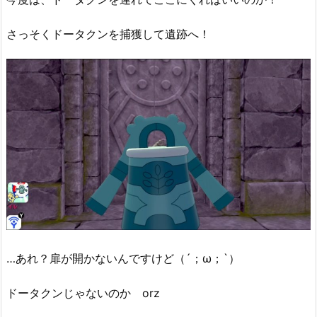
さっそくドータクンを捕獲して遺跡へ！
…あれ？扉が開かないんですけど（´；ω；`）
ドータクンじゃないのか orz