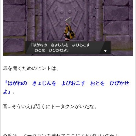
扉を開くためのヒントは、
『はがねの きょじんを よびおこす おとを ひびかせ
よ』
。
音…そういえば近くにドータクンがいたな。
今度は、ドータクンを連れてここにくればいいのか！