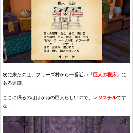
次に来たのは、フリーズ村から一番近い『
巨人の寝床
』に
ある遺跡。
ここに眠るのははがねの巨人らしいので、
レジスチル
です
な。