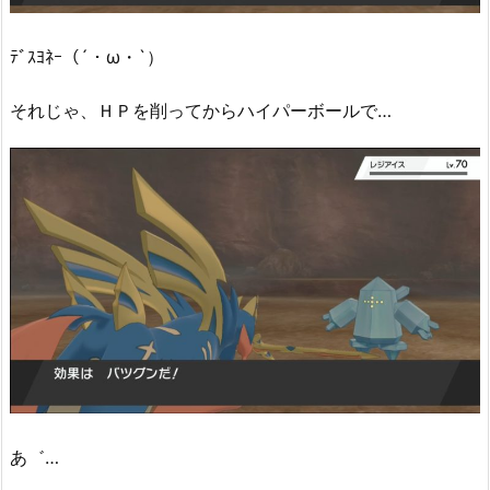
ﾃﾞｽﾖﾈｰ（´・ω・`）
それじゃ、ＨＰを削ってからハイパーボールで…
あ゛…