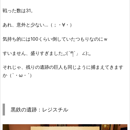
戦った数は31。
あれ、意外と少ない…（；・∀・）
気持ち的には100くらい倒していたつもりなのにｗ
すいません、盛りすぎました_:(´ཀ`」 ∠):_
それじゃ、残りの遺跡の巨人も同じように捕まえてきます
か（`・ω・´）
黒鉄の遺跡：レジスチル