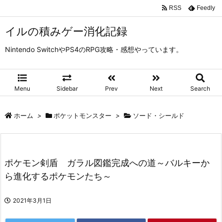
RSS
Feedly
イルの積みゲー消化記録
Nintendo SwitchやPS4のRPG攻略・感想やっています。
Menu
Sidebar
Prev
Next
Search
ホーム
>
ポケットモンスター
>
ソード・シールド
ポケモン剣盾 ガラル図鑑完成への道～バルキーか
ら進化するポケモンたち～
2021年3月1日