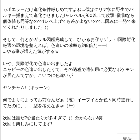
カポエラーだけ進化条件厳しめですよね…僕はクリア後に野生でバ
ルキー捕まえて進化させました!←レベルが60以上で攻撃=防御なら
個体値も同等なので1レベ上げても差が出ないので…因みに一発で来
てくれたりしました（）
そして、何とかガラル図鑑完成して、ひかるお守りゲット!国際孵化
厳選の環境を整えれば、色違いの確率も約8倍だーー!
…やる事が増えた気がするｗ
いや、実際孵化で色違い出ましたよ
ニャビーの色違い出したくて、その過程で遺伝用に必要なポケモン
が居たんですが、こいつに色違いが
ヤンチャム!（キラーン）
何でよりによってお前なんだぁ（泣）イーブイとか色々同時進行し
てたのに、、、型を考えなきゃ（汗）
次回は誰だ?心当たりが多すぎて（）分からない!笑
次回も楽しみにしてます!
返信