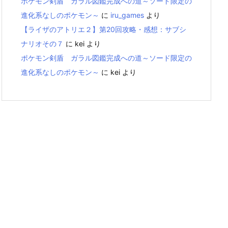
ポケモン剣盾 ガラル図鑑完成への道～ソード限定の
進化系なしのポケモン～
に
iru_games
より
【ライザのアトリエ２】第20回攻略・感想：サブシ
ナリオその７
に
kei
より
ポケモン剣盾 ガラル図鑑完成への道～ソード限定の
進化系なしのポケモン～
に
kei
より