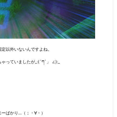
固定以外いないんですよね。
いましたが_:(´ཀ`」 ∠):_
ーばかり…（；・∀・）