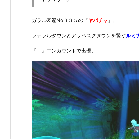
ガラル図鑑No３３５の『
ヤバチャ
』。
ラテラルタウンとアラベスクタウンを繋ぐ
ルミ
『！』エンカウントで出現。