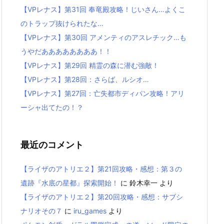
【VPレナス】第31回 奉竜殿攻略！じいさん…よくこ
のトラップ抜けられたな…
【VPレナス】第30回 アメンティのアスレチック…も
うやだああああああああ！！
【VPレナス】第29回 精霊の森に潜む強敵！
【VPレナス】第28回：さらば、ルシオ…
【VPレナス】第27回：亡失都市ディパン攻略！アリ
ーシャ出てたの！？
最近のコメント
【ライザのアトリエ２】第21回攻略・感想：第３の
遺跡『水底の星都』探索開始！
に
鈴木幸一
より
【ライザのアトリエ２】第20回攻略・感想：サブシ
ナリオその７
に
iru_games
より