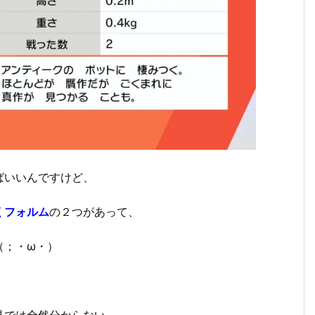
ばいいんですけど、
くフォルム
の２つがあって、
（；・ω・）
見では全然分からない…