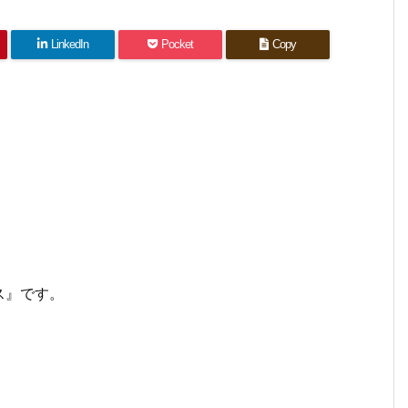
LinkedIn
Pocket
Copy
ス』です。