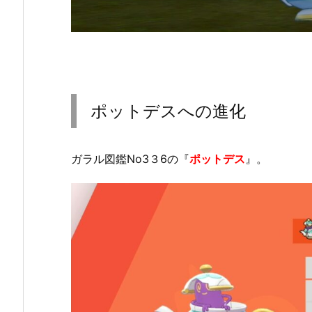
ポットデスへの進化
ガラル図鑑No3３6の『
ポットデス
』。