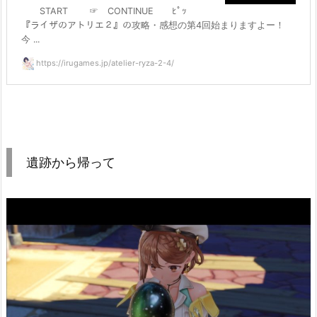
START ☞ CONTINUE ﾋﾟｯ
『ライザのアトリエ２』の攻略・感想の第4回始まりますよー！
今 ...
https://irugames.jp/atelier-ryza-2-4/
遺跡から帰って