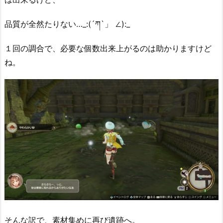
品質が全然たりない…_:(´ཀ`」 ∠):_
１回の調合で、必要な個数出来上がるのは助かりますけど
ね。
そんな訳で、素材集めに再び遺跡へ。