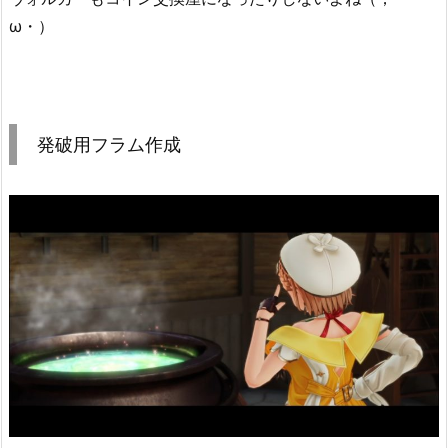
ω・）
発破用フラム作成